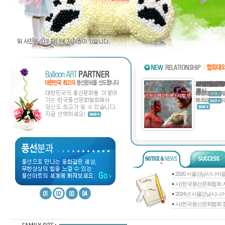
사)한국풍선
2012년 제
한국풍선문화
금산인삼축
세상에서 제
2008 월
을 ..
결식
NULL
금산인삼축제
세상에서 제일
2008 월
NULL
한국풍선문화
2026 서울강남시니어클
사)한국풍선문화협회 자
2024년 서울강남시니어
사)한국풍선문화협회 